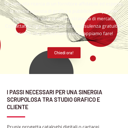
Se siete alla ricerca di un fornitore affidabile ed esperto,
la nostra agenzia di grafica e pubblicità è il partner
perfetto per voi e la vostra strategia di mercato.
Contattateci oggi stesso per una consulenza gratuita e
lasciate che vi mostriamo cosa sappiamo fare!
Chiedi ora!
I PASSI NECESSARI PER UNA SINERGIA
SCRUPOLOSA TRA STUDIO GRAFICO E
CLIENTE
Prupix progetta cataloghi digitali o cartacei