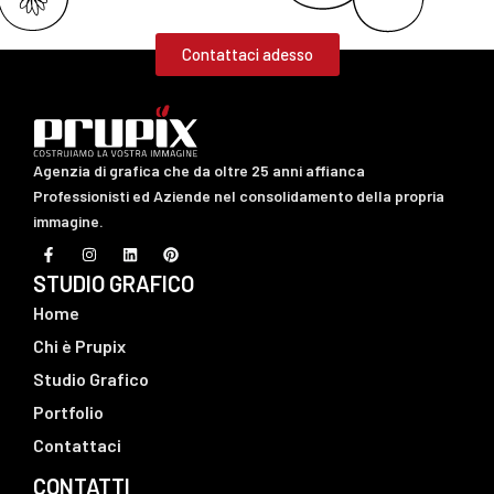
Contattaci adesso
Agenzia di grafica che da oltre 25 anni affianca
Professionisti ed Aziende nel consolidamento della propria
immagine.
F
I
L
P
a
n
i
i
c
s
n
n
STUDIO GRAFICO
e
t
k
t
b
a
e
e
Home
o
g
d
r
o
r
i
e
Chi è Prupix
k
a
n
s
-
m
t
Studio Grafico
f
Portfolio
Contattaci
CONTATTI