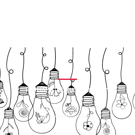
PARLIAMO DEL TUO PROGETTO?
Puoi sempre contattarci e saremo felici di aiutarti con il
tuo prossimo progetto.