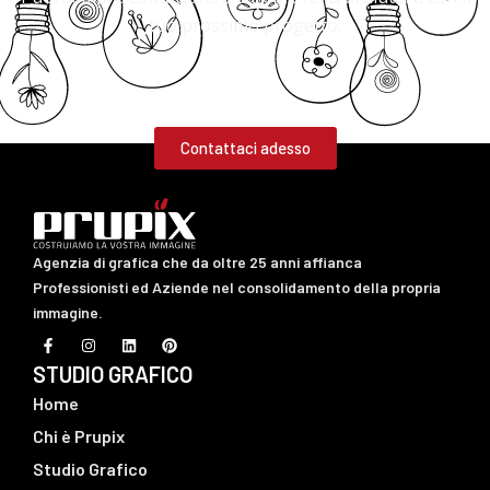
tuo prossimo progetto.
Contattaci adesso
Agenzia di grafica che da oltre 25 anni affianca
Professionisti ed Aziende nel consolidamento della propria
immagine.
F
I
L
P
a
n
i
i
c
s
n
n
STUDIO GRAFICO
e
t
k
t
b
a
e
e
Home
o
g
d
r
o
r
i
e
Chi è Prupix
k
a
n
s
-
m
t
Studio Grafico
f