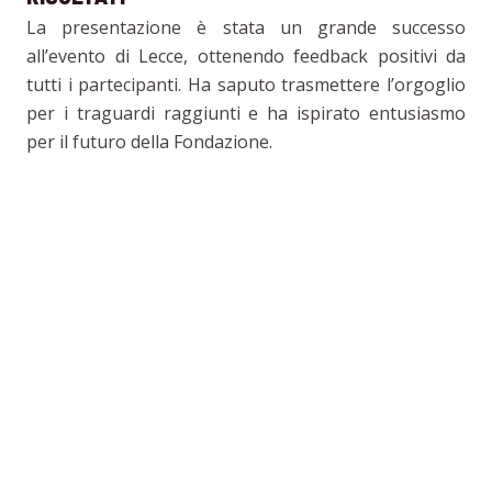
La presentazione è stata un grande successo
all’evento di Lecce, ottenendo feedback positivi da
tutti i partecipanti. Ha saputo trasmettere l’orgoglio
per i traguardi raggiunti e ha ispirato entusiasmo
per il futuro della Fondazione.
CONCLUSIONE
Siamo orgogliosi di aver contribuito a un momento
così importante per la Fondazione Inarcassa. La
nostra attenzione ai dettagli e l’impegno nel creare
soluzioni grafiche su misura ci hanno permesso di
realizzare una presentazione che non solo ha
raccontato la storia della Fondazione, ma ha anche
emozionato e coinvolto il pubblico.
Scopri di più sui nostri lavori e su come possiamo
aiutarti a raccontare la tua storia attraverso il
design.